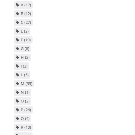
A
17
B
12
C
27
E
2
F
19
G
8
H
2
J
2
L
5
M
35
N
1
O
2
P
26
Q
4
R
10