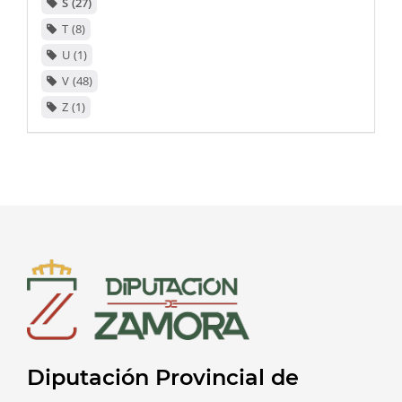
S
27
T
8
U
1
V
48
Z
1
Diputación Provincial de