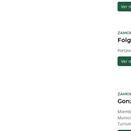
Ver 
ZAMO
Folg
Portav
Ver 
ZAMO
Gonz
Miembr
Munici
Turism