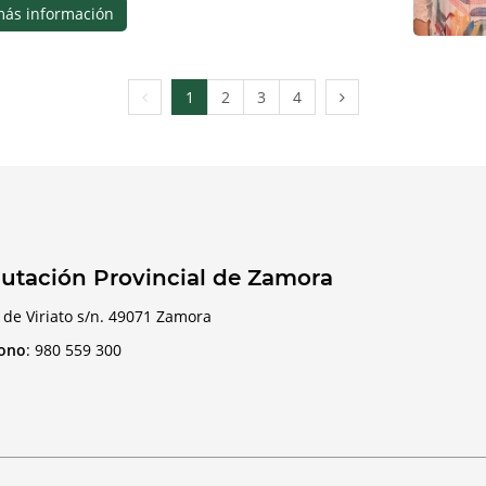
más información
Página
Página
1
2
3
4
anterior
siguiente
utación Provincial de Zamora
 de Viriato s/n. 49071 Zamora
fono
:
980 559 300