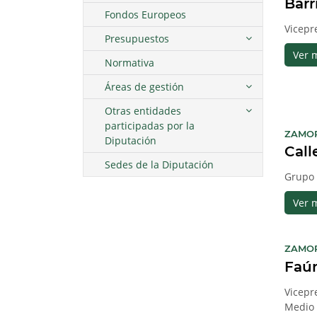
Barr
Fondos Europeos
Vicepr
Presupuestos
Ver 
Normativa
Áreas de gestión
Otras entidades
participadas por la
ZAMO
Diputación
Call
Sedes de la Diputación
Grupo 
Ver 
ZAMO
Faú
Vicepr
Medio 