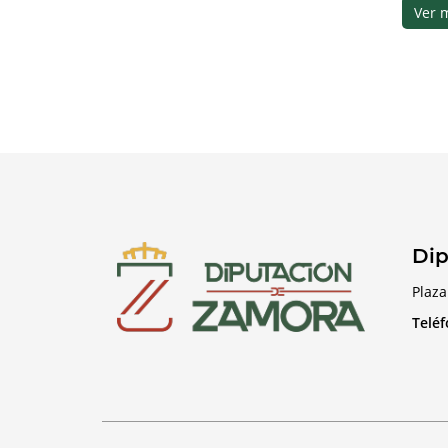
Ver 
Dip
Plaza
Telé