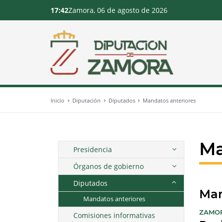
17:42
Zamora, 06 de agosto de 2026
Inicio
Diputación
Diputados
Mandatos anteriores
Ma
Presidencia
Órganos de gobierno
Diputados
Man
Mandatos anteriores
ZAMO
Comisiones informativas