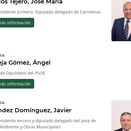
ios Tejero, José María
esidente primero. Diputado delegado de Carreteras.
más información
:
RA
eja Gómez, Ángel
de Diputados del PSOE.
más información
:
RA
ndez Domínguez, Javier
esidente tercero y diputado delegado del área de
Ambiente y Obras Municipales.