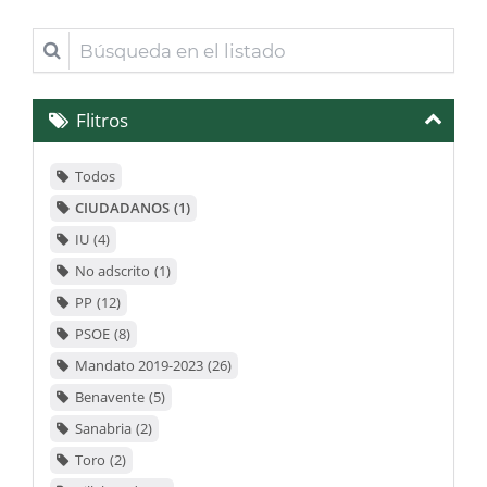
Búsqueda
en
el
Flitros
listado
Todos
CIUDADANOS
1
IU
4
No adscrito
1
PP
12
PSOE
8
Mandato 2019-2023
26
Benavente
5
Sanabria
2
Toro
2