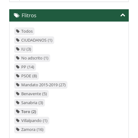
en
el
Flitros
listado
Todos
CIUDADANOS
1
IU
3
No adscrito
1
PP
14
PSOE
8
Mandato 2015-2019
27
Benavente
5
Sanabria
3
Toro
2
Villalpando
1
Zamora
16