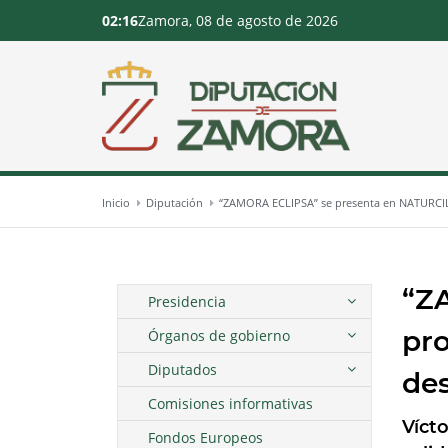
02:16
Zamora, 08 de agosto de 2026
Inicio
Diputación
“ZAMORA ECLIPSA” se presenta en NATURCIL p
“Z
Presidencia
pro
Órganos de gobierno
Diputados
des
Comisiones informativas
Víct
Fondos Europeos