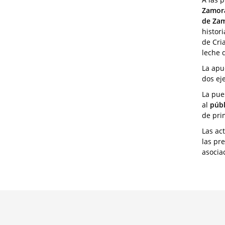
Zamor
de Za
histor
de Cri
leche 
La apu
dos ej
La pue
al
públ
de pr
Las ac
las pr
asocia