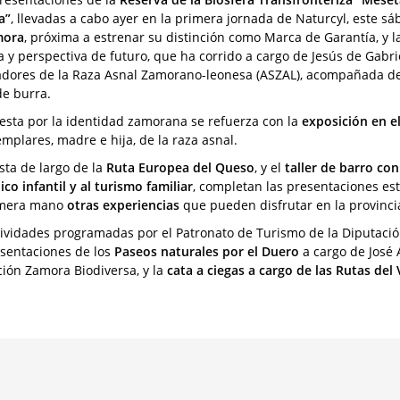
a”
, llevadas a cabo ayer en la primera jornada de Naturcyl, este s
mora
, próxima a estrenar su distinción como Marca de Garantía, y 
ia y perspectiva de futuro, que ha corrido a cargo de Jesús de Gabri
adores de la Raza Asnal Zamorano-leonesa (ASZAL), acompañada d
de burra.
esta por la identidad zamorana se refuerza con la
exposición en el
emplares, madre e hija, de la raza asnal.
sta de largo de la
Ruta Europea del Queso
, y el
taller de barro co
ico infantil y al turismo familiar
, completan las presentaciones est
imera mano
otras experiencias
que pueden disfrutar en la provinc
tividades programadas por el Patronato de Turismo de la Diputaci
esentaciones de los
Paseos naturales por el Duero
a cargo de José 
ción Zamora Biodiversa, y la
cata a ciegas a cargo de las Rutas de