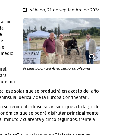
sábado, 21 de septiembre de 2024
cación,
ña
e
de
 el
l medio
Presentación del Asno zamorano-leonés
ral,
stra
Turismo.
eclipse solar que se producirá en agosto del año
nínsula Ibérica y de la Europa Continental”.
 se ceñirá al eclipse solar, sino que a lo largo de
onómico que se podrá disfrutar principalmente
al minuto y cuarenta y cinco segundos, frente a
a Ibérica”
, y la actividad de
“Astroturismo en