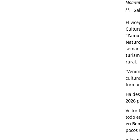
Momento
Ga
El vic
Cultur
“Zamor
Naturc
semana
turism
rural.
“Venim
cultur
formar
Ha des
2026
po
Víctor
todo e
en Ben
pocos 
A las 