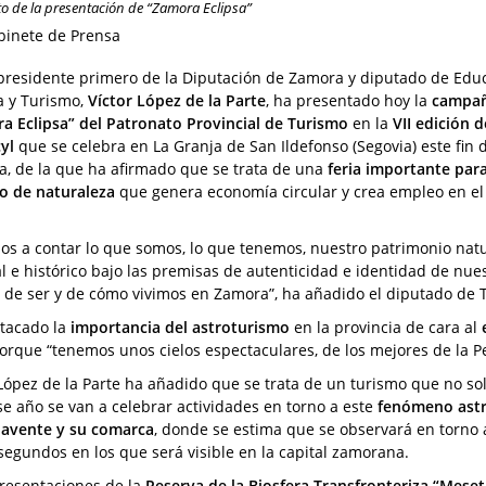
 de la presentación de “Zamora Eclipsa”
binete de Prensa
epresidente primero de la Diputación de Zamora y diputado de Edu
a y Turismo,
Víctor López de la Parte
, ha presentado hoy la
campa
a Eclipsa” del Patronato Provincial de Turismo
en la
VII edición d
yl
que se celebra en La Granja de San Ildefonso (Segovia) este fin 
, de la que ha afirmado que se trata de una
feria importante para
o de naturaleza
que genera economía circular y crea empleo en e
os a contar lo que somos, lo que tenemos, nuestro patrimonio natu
al e histórico bajo las premisas de autenticidad e identidad de nue
 de ser y de cómo vivimos en Zamora”, ha añadido el diputado de 
tacado la
importancia del astroturismo
en la provincia de cara al
rque “tenemos unos cielos espectaculares, de los mejores de la Pe
 López de la Parte ha añadido que se trata de un turismo que no solo
se año se van a celebrar actividades en torno a este
fenómeno astr
avente y su comarca
, donde se estima que se observará en torno 
segundos en los que será visible en la capital zamorana.
presentaciones de la
Reserva de la Biosfera Transfronteriza “Meset