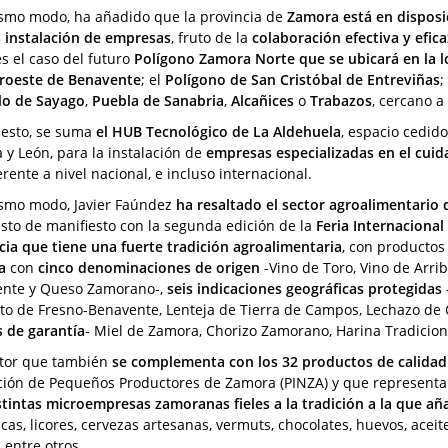
smo modo, ha añadido que la provincia de
Zamora está en disposic
a instalación de empresas
, fruto de la
colaboración efectiva y efica
s el caso del futuro
Polígono Zamora Norte que se ubicará en la 
roeste de Benavente
; el
Polígono de San Cristóbal de Entreviñas
;
lo de Sayago
,
Puebla de Sanabria
,
Alcañices
o
Trabazos
, cercano a
 esto, se suma
el HUB Tecnológico de La Aldehuela
, espacio cedid
a y León, para la instalación de
empresas especializadas en el cuid
rente a nivel nacional, e incluso internacional.
smo modo, Javier Faúndez
ha resaltado el sector agroalimentario 
sto de manifiesto con la segunda edición de la
Feria Internaciona
cia que tiene una fuerte tradición agroalimentaria
, con producto
a
con
cinco denominaciones de origen
-Vino de Toro, Vino de Arrib
nte y Queso Zamorano-,
seis indicaciones geográficas protegidas
to de Fresno-Benavente, Lenteja de Tierra de Campos, Lechazo de C
 de garantía
- Miel de Zamora, Chorizo Zamorano, Harina Tradiciona
tor que también
se complementa con los 32 productos de calidad
ción de Pequeños Productores de Zamora (PINZA) y que represent
stintas microempresas zamoranas fieles a la tradición a la que a
cas, licores, cervezas artesanas, vermuts, chocolates, huevos, aceit
 entre otros.