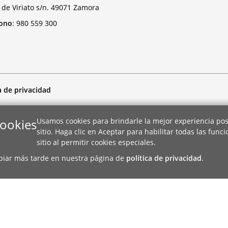
 de Viriato s/n. 49071 Zamora
fono
:
980 559 300
a de privacidad
cookies
Usamos cookies para brindarle la mejor experiencia pos
sitio. Haga clic en Aceptar para habilitar todas las func
sitio al permitir cookies especiales.
biar más tarde en nuestra página de
política de privacidad
.