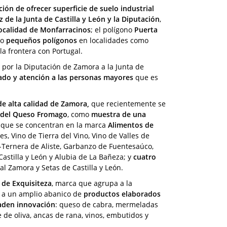
ión de ofrecer superficie de suelo industrial
z de la Junta de Castilla y León y la Diputación
,
localidad de Monfarracinos
; el polígono
Puerta
 o
pequeños polígonos
en localidades como
 la frontera con Portugal.
o por la Diputación de Zamora a la Junta de
ado y atención a las personas mayores
que es
de alta calidad de Zamora,
que recientemente se
l del Queso Fromago
, como
muestra de una
s que se concentran en la marca
Alimentos de
es, Vino de Tierra del Vino, Vino de Valles de
-Ternera de Aliste, Garbanzo de Fuentesaúco,
astilla y León y Alubia de La Bañeza; y
cuatro
l Zamora y Setas de Castilla y León.
 de Exquisiteza
, marca que agrupa a la
a a un amplio abanico de
productos elaborados
ñaden innovación
: queso de cabra, mermeladas
e de oliva, ancas de rana, vinos, embutidos y