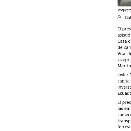
Proyect
Ga
El pre
asisti
Casa d
de Zam
Vital
, 
vicepr
Martín
Javier
capita
invers
Ecuado
El pre
las em
comerc
transpo
ferrovi