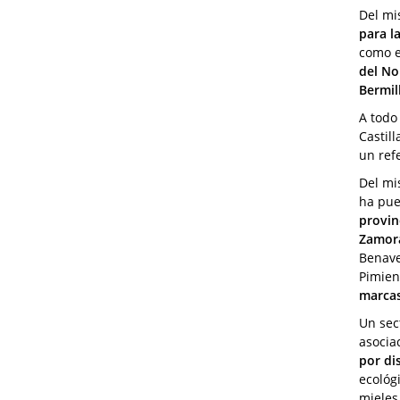
Del mi
para l
como e
del No
Bermil
A todo
Castill
un refe
Del mi
ha pue
provin
Zamor
Benave
Pimien
marcas
Un sec
asocia
por di
ecológi
mieles,