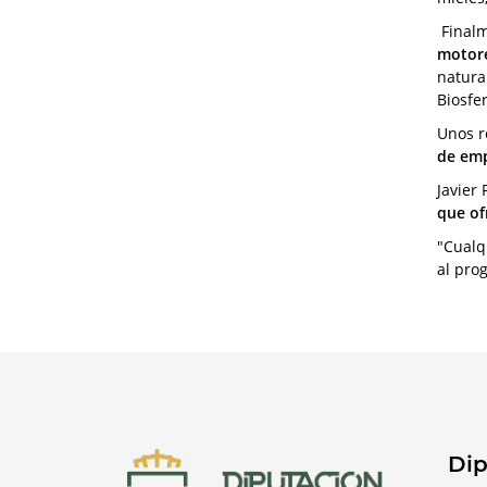
Finalm
motore
natural
Biosfer
Unos r
de emp
Javier
que of
"Cualq
al pro
Dip