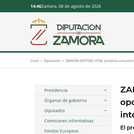
14:46
Zamora, 08 de agosto de 2026
Inicio
Diputación
ZAMORA DESTINO VITAL presenta una provinc
ZA
Presidencia
opo
Órganos de gobierno
Diputados
int
Comisiones informativas
El p
Fondos Europeos