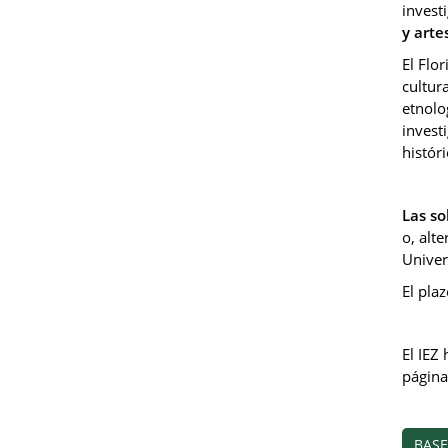
invest
y arte
El Flo
cultur
etnolo
invest
histór
Las so
o, alt
Univer
El pla
El IEZ
página
BASES