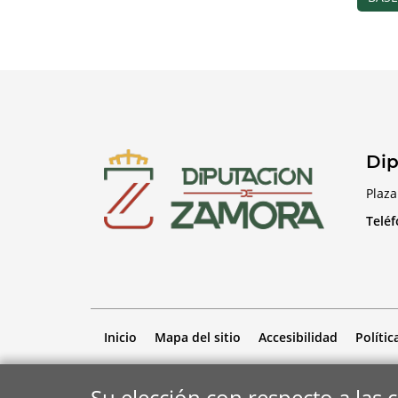
Dip
Plaza
Telé
Inicio
Mapa del sitio
Accesibilidad
Polític
Su elección con respecto a las 