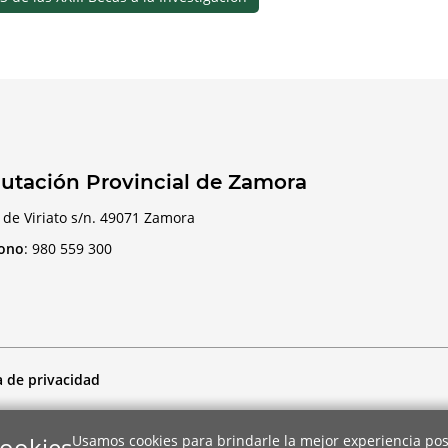
utación Provincial de Zamora
 de Viriato s/n. 49071 Zamora
fono
:
980 559 300
a de privacidad
cookies
Usamos cookies para brindarle la mejor experiencia pos