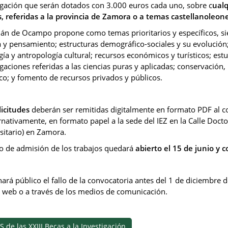
igación que serán dotados con 3.000 euros cada uno, sobre c
ualq
s, referidas a la provincia de Zamora o a temas castellanoleon
rián de Ocampo propone como temas prioritarios y específicos, si
a y pensamiento; estructuras demográfico-sociales y su evolución
gía y antropología cultural; recursos económicos y turísticos; est
igaciones referidas a las ciencias puras y aplicadas; conservación,
ico; y fomento de recursos privados y públicos.
licitudes
deberán ser remitidas digitalmente en formato PDF al c
ernativamente, en formato papel a la sede del IEZ en la Calle Doctor
sitario) en Zamora.
zo de admisión de los trabajos quedará
abierto el 15 de junio y 
 hará público el fallo de la convocatoria antes del 1 de diciembre 
 web o a través de los medios de comunicación.
 de las XXIII Becas a la Investigación