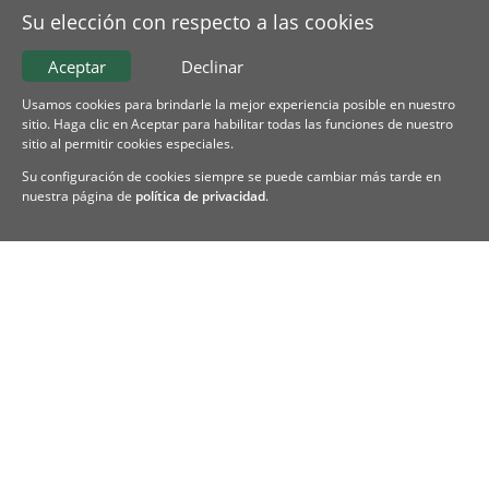
Su elección con respecto a las cookies
Aceptar
Declinar
Usamos cookies para brindarle la mejor experiencia posible en nuestro
sitio. Haga clic en Aceptar para habilitar todas las funciones de nuestro
sitio al permitir cookies especiales.
Su configuración de cookies siempre se puede cambiar más tarde en
nuestra página de
política de privacidad
.