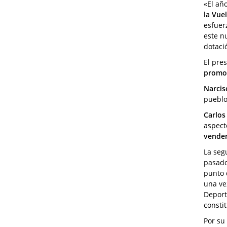
«El añ
la Vuel
esfuer
este n
dotaci
El pre
promo
Narcis
pueblo
Carlos
aspect
vender
La seg
pasad
punto 
una ve
Deport
consti
Por su