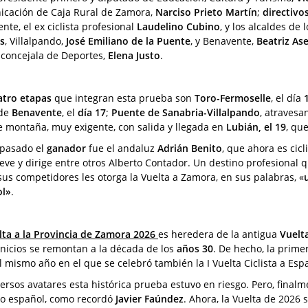
cación de Caja Rural de Zamora,
Narciso Prieto Martín
;
directivo
nte, el ex ciclista profesional
Laudelino Cubino
, y los alcaldes de
s
, Villalpando,
José Emiliano de la Puente
, y Benavente,
Beatriz As
 concejala de Deportes,
Elena Justo
.
atro etapas
que integran esta prueba son
Toro-Fermoselle
, el día
 de
Benavente
, el
día 17
;
Puente de Sanabria-Villalpando
, atravesa
de montaña, muy exigente, con salida y llegada en
Lubián, el 19
, que
 pasado el
ganador
fue el andaluz
Adrián Benito
, que ahora es cicl
ve y dirige entre otros Alberto Contador. Un destino profesional 
sus competidores les otorga la Vuelta a Zamora, en sus palabras, «
ol»
.
lta a la Provincia de Zamora 2026
es heredera de la antigua
Vuelt
inicios se remontan a la década de los
años 30
. De hecho, la prime
el mismo año en el que se celebró también la I Vuelta Ciclista a Esp
versos avatares esta histórica prueba estuvo en riesgo. Pero, finalm
mo español, como recordó
Javier Faúndez
. Ahora, la Vuelta de 2026