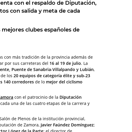
uenta con el respaldo de
Diputación,
ntos
con salida y meta de cada
s mejores clubes españoles
de
apas con más tradición de la provincia además de
dar por sus carreteras del
16 al 19 de julio
. La
ente, Puente de Sanabria-Villalpando y Lubián
,
 de los
20 equipos de categoría élite y sub-23
s 140 corredores
de lo
mejor del ciclismo
 Zamora
con el patrocinio de la
Diputación
cada una de las cuatro etapas de la carrera y
alón de Plenos de la institución provincial,
iputación de Zamora,
Javier Faúndez Domínguez
;
ctor López de la Parte
; el director de