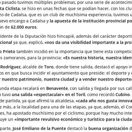
o pasado tuvimos múltiples problemas, por una serie de aconteci
ta Ciclista
, se hizo en unas fechas que se podían hacer, con los clu
zo de Cadalsa, que es un club de muchísima experiencia, tuvimos
uevo encargo a Cadalsa y
la apuesta de la institución provincial po
ón de
62.000 euros
.
sidente de la Diputación hizo hincapié, además del carácter deporti
cional
ya que, explicó,
«nos da una visibilidad importante a la pro
o Prieto
también incidió en la importancia que tiene esta competici
s zamoranos, para la provincia:
«Es nuestra historia, nuestra ide
 Rodríguez
, alcalde de
Toro
, donde tiene salida, destacó el apoyo i
os en que busca incidir el ayuntamiento que preside: el deporte y 
 nuestro patrimonio, nuestra ciudad y a vender nuestro deporte
unda etapa recalará en
Benavente
, con salida y llegada por sus ca
o tuvo
una salida
«
espectacular
»
en el Toril
, como recordó
Cubino
.
de partida, ya que afirmó la alcaldesa,
«cada año nos gusta innov
z más, a la localidad para una de las etapas, ya que, además, el C
es, ha apostado muchísimo por el ciclismo, porque hay mucho inter
tuye un
«importante revulsivo económico y turístico para la ciud
 parte,
José Emiliano de la Puente
destacó la
buena organización
d