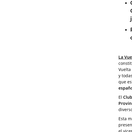
La Vue
consti
Vuelta
y toda
que es
españ
El
Club
Provin
divers
Esta m
presen
el vic