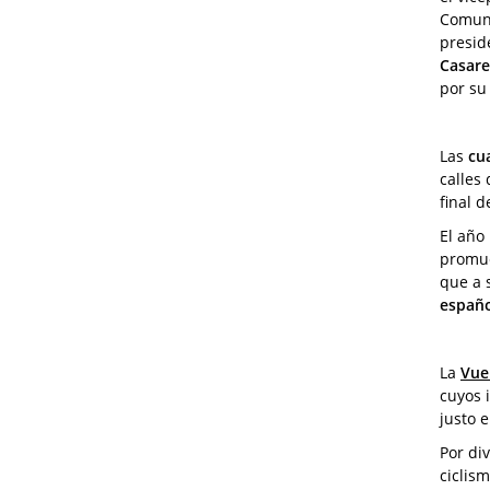
Comuni
preside
Casare
por su
Las
cu
calles
final 
El año
promue
que a 
españ
La
Vue
cuyos 
justo 
Por di
ciclis