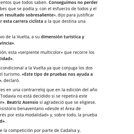
mientos que todos saben.
Conseguimos no perder
bes que se podía y, con el esfuerzo de todos y el
un resultado sobresaliente
», dijo para justificar
r esta carrera ciclista
a la que destina una
vo de la Vuelta, a su
dimensión turística y
vincia»
.
ón, esta «serpiente multicolor» que recorre los
ntidad»
.
ncondicional a la Vuelta ya que conjuga los dos
el turismo.
«Este tipo de pruebas nos ayuda a
»
, declaró.
lles en una contrarreloj que en la edición del año
 Todavía no está decidido si se repetirá este
ar»
.
Beatriz Asensio
sí agradeció que se eligiese,
onsistorio benaventano «desde el Área de
és por esta modalidad» y, sobre todo, la prueba
ad»
.
e la competición por parte de Cadalsa y,