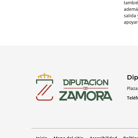
tambié
además
salida 
apoyar
Dip
Plaza
Telé