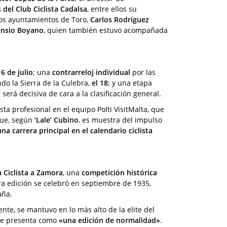
s del Club Ciclista Cadalsa
, entre ellos su
 los ayuntamientos de Toro,
Carlos Rodríguez
ensio Boyano
, quien también estuvo acompañada
16 de julio
; una
contrarreloj individual
por las
ndo la Sierra de la Culebra,
el 18
; y una etapa
 será decisiva de cara a la clasificación general.
ista profesional en el equipo Polti VisitMalta, que
que, según
‘Lale’ Cubino
, es muestra del impulso
una carrera principal en el calendario ciclista
a Ciclista a Zamora
, una
competición histórica
ra edición se celebró en septiembre de 1935,
aña.
ente, se mantuvo en lo más alto de la elite del
 se presenta como
«
una edición de normalidad
»
.