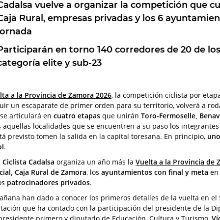
Cadalsa
vuelve a organizar la competición que c
Caja Rural, empresas privadas y los 6 ayuntamie
jornada
Participarán en torno
140 corredores de 20 de lo
categoría elite y sub-23
lta a la Provincia de Zamora 2026
, la competición ciclista por et
tuir un escaparate de primer orden para su territorio, volverá a ro
 se articulará en
cuatro etapas
que unirán
Toro-Fermoselle, Benav
s aquellas localidades que se encuentren a su paso los integrantes
tá previsto tomen la salida en la capital toresana. En principio,
uno
ol
.
 Ciclista Cadalsa
organiza un año más la
Vuelta a la Provincia de
cial, Caja Rural de Zamora
, los
ayuntamientos con final y meta
en 
os
patrocinadores privados
.
añana han dado a conocer los primeros detalles de la vuelta en el S
tación que ha contado con la participación del presidente de la D
epresidente primero y diputado de Educación, Cultura y Turismo,
Ví