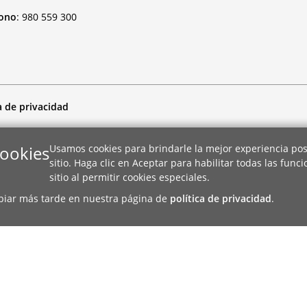
fono
:
980 559 300
a de privacidad
cookies
Usamos cookies para brindarle la mejor experiencia pos
sitio. Haga clic en Aceptar para habilitar todas las func
sitio al permitir cookies especiales.
biar más tarde en nuestra página de
política de privacidad
.