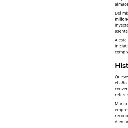
almace
Del mi
millon
inyect
asenta
A este
inicia
compra
His
Quesos
el año
conver
refere
Marco 
empres
recono
Aleman