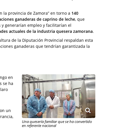
n la provincia de Zamora” en torno a
140
aciones ganaderas de caprino de leche
, que
s
y generarían empleo y facilitarían el
ades actuales de la industria quesera zamorana
.
ltura de la Diputación Provincial respaldan esta
aciones ganaderas que tendrían garantizada la
ingo en
s se ha
laro
a
con un
rancia,
Una quesería familiar que se ha convertido
en referente nacional