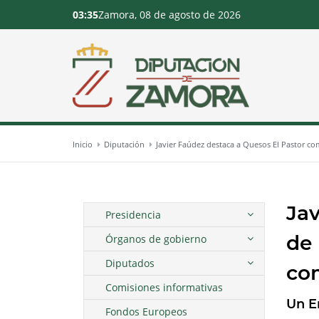
03:35
Zamora, 08 de agosto de 2026
Inicio
Diputación
Javier Faúdez destaca a Quesos El Pastor 
Jav
Presidencia
de 
Órganos de gobierno
Diputados
co
Comisiones informativas
Un E
Fondos Europeos