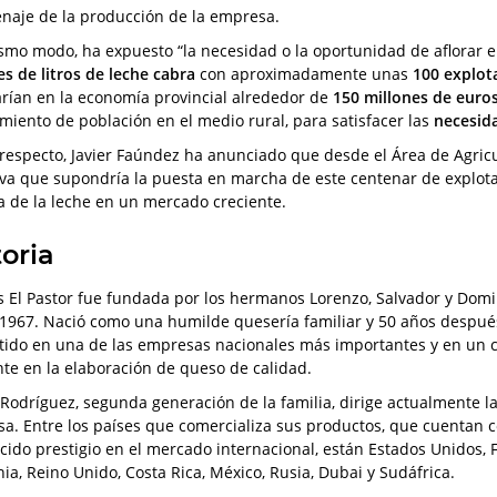
naje de la producción de la empresa.
smo modo, ha expuesto “la necesidad o la oportunidad de aflorar e
es de litros de leche cabra
con aproximadamente unas
100 explot
arían en la economía provincial alrededor de
150 millones de euro
miento de población en el medio rural, para satisfacer las
necesid
 respecto, Javier Faúndez ha anunciado que desde el Área de Agricu
tiva que supondría la puesta en marcha de este centenar de explot
 de la leche en un mercado creciente.
toria
 El Pastor fue fundada por los hermanos Lorenzo, Salvador y Dom
 1967. Nació como una humilde quesería familiar y 50 años despué
tido en una de las empresas nacionales más importantes y en un c
nte en la elaboración de queso de calidad.
Rodríguez, segunda generación de la familia, dirige actualmente l
a. Entre los países que comercializa sus productos, que cuentan 
cido prestigio en el mercado internacional, están Estados Unidos, F
ia, Reino Unido, Costa Rica, México, Rusia, Dubai y Sudáfrica.