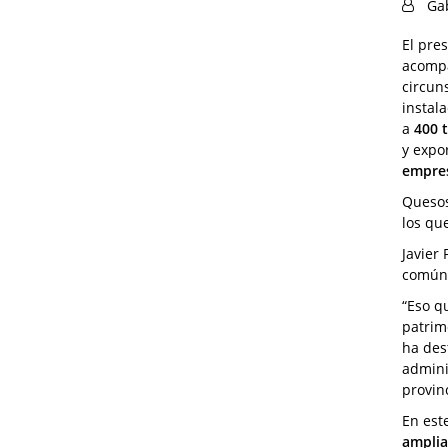
Ga
El pre
acompa
circun
instal
a
400 
y expo
empres
Quesos
los qu
Javier
común 
“Eso q
patrim
ha des
admini
provinc
En est
amplia