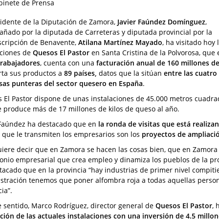
binete de Prensa
sidente de la Diputación de Zamora,
Javier Faúndez Domínguez
,
ñado por la diputada de Carreteras y diputada provincial por la
scripción de Benavente,
Atilana Martínez Mayado
, ha visitado hoy 
aciones de
Quesos El Pastor
en Santa Cristina de la Polvorosa, que
trabajadores
, cuenta con una
facturación anual de 160 millones d
rta sus productos a
89 países,
datos que la sitúan
entre las cuatro
as punteras del sector quesero en España
.
 El Pastor dispone de unas instalaciones de 45.000 metros cuadra
e produce más de 17 millones de kilos de queso al año.
 Faúndez ha destacado que en
la ronda de visitas que está realiza
que le transmiten los empresarios son los
proyectos de ampliaci
uiere decir que en Zamora se hacen las cosas bien, que en Zamora
onio empresarial que crea empleo y dinamiza los pueblos de la prov
tacado que en la provincia “hay industrias de primer nivel compit
stración tenemos que poner alfombra roja a todas aquellas perso
ia”.
e sentido, Marco Rodríguez, director general de
Quesos El Pastor
, 
ción de las actuales instalaciones con una inversión de 4.5 millo