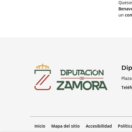
Quesos
Benav
un
com
Dip
Plaza
Telé
Inicio
Mapa del sitio
Accesibilidad
Polític