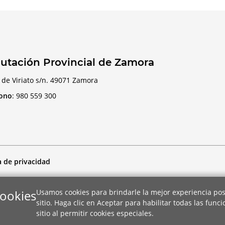
utación Provincial de Zamora
 de Viriato s/n. 49071 Zamora
fono
:
980 559 300
a de privacidad
cookies
Usamos cookies para brindarle la mejor experiencia pos
sitio. Haga clic en Aceptar para habilitar todas las func
sitio al permitir cookies especiales.