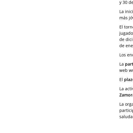
y 30 de
La inic
más jó
El tor
jugado
de dici
de ene
Los en
La
part
web ww
El
plaz
La act
Zamor
La orga
partic
saluda