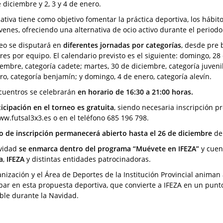
 diciembre y 2, 3 y 4 de enero.
iativa tiene como objetivo fomentar la práctica deportiva, los hábit
venes, ofreciendo una alternativa de ocio activo durante el period
neo se disputará en
diferentes jornadas por categorías
, desde pre 
res por equipo. El calendario previsto es el siguiente: domingo, 28
embre, categoría cadete; martes, 30 de diciembre, categoría juvenil;
ro, categoría benjamín; y domingo, 4 de enero, categoría alevín.
cuentros se celebrarán
en horario de 16:30 a 21:00 horas.
icipación en el torneo es gratuita
, siendo necesaria inscripción p
w.futsal3x3.es o en el teléfono 685 196 798.
o de inscripción permanecerá abierto hasta el 26 de diciembre
de 
ividad
se enmarca dentro del programa “Muévete en IFEZA”
y cuen
a
,
IFEZA
y distintas entidades patrocinadoras.
nización y el Área de Deportes de la Institución Provincial animan a
ipar en esta propuesta deportiva, que convierte a IFEZA en un punt
ble durante la Navidad.