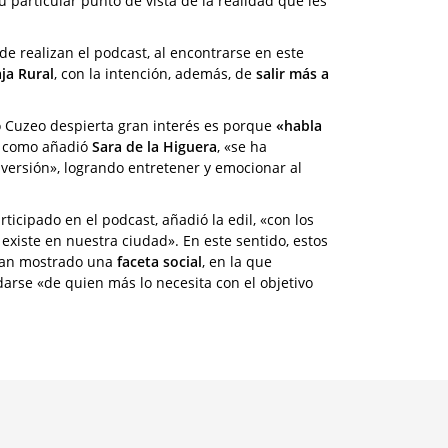
particular punto de vista de la realidad que les
de realizan el podcast, al encontrarse en este
ja Rural
, con la intención, además, de
salir más a
 Cuzeo despierta gran interés es porque
«habla
y, como añadió
Sara de la Higuera
, «se ha
iversión», logrando entretener y emocionar al
ticipado en el podcast, añadió la edil, «con los
xiste en nuestra ciudad». En este sentido, estos
, han mostrado una
faceta social
, en la que
darse «de quien más lo necesita con el objetivo