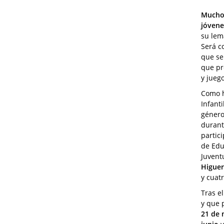
Mucho
jóvene
su lem
Será c
que se
que pr
y juego
Como h
Infanti
género
duran
partic
de Edu
Juvent
Higue
y cuat
Tras e
y que 
21 de 