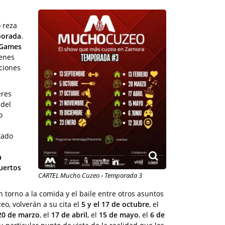
 reza
porada
.
 Games
venes
ciones
eres
 del
o
tado
e
a
uertos
CARTEL Mucho Cuzeo - Temporada 3
.
torno a la comida y el baile entre otros asuntos
o, volverán a su cita el
5 y el 17 de octubre
, el
20 de marzo
, el
17 de abril
, el
15 de mayo
, el
6 de