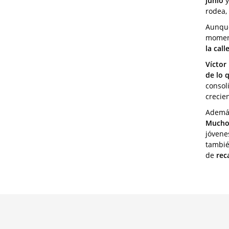
junio
y
rodea,
Aunqu
moment
la call
Víctor
de lo 
consol
crecie
Ademá
Mucho 
jóvene
tambié
de
rec