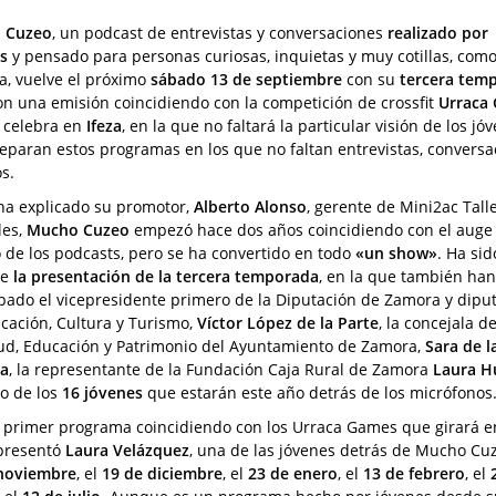
 Cuzeo
, un podcast de entrevistas y conversaciones
realizado por
s
y pensado para personas curiosas, inquietas y muy cotillas, como
a, vuelve el próximo
sábado 13 de septiembre
con su
tercera tem
on una emisión coincidiendo con la competición de crossfit
Urraca
 celebra en
Ifeza
, en la que no faltará la particular visión de los jó
eparan estos programas en los que no faltan entrevistas, conversa
s.
a explicado su promotor,
Alberto Alonso
, gerente de Mini2ac Tall
les,
Mucho Cuzeo
empezó hace dos años coincidiendo con el auge
 de los podcasts, pero se ha convertido en todo
«un show»
. Ha sid
te
la presentación de la tercera temporada
, en la que también han
ipado el vicepresidente primero de la Diputación de Zamora y dipu
cación, Cultura y Turismo,
Víctor López de la Parte
, la concejala d
ud, Educación y Patrimonio del Ayuntamiento de Zamora,
Sara de l
ra
, la representante de la Fundación Caja Rural de Zamora
Laura H
ro de los
16 jóvenes
que estarán este año detrás de los micrófonos
l primer programa coincidiendo con los Urraca Games que girará en 
presentó
Laura Velázquez
, una de las jóvenes detrás de Mucho Cuze
noviembre
, el
19 de diciembre
, el
23 de enero
, el
13 de febrero
, el