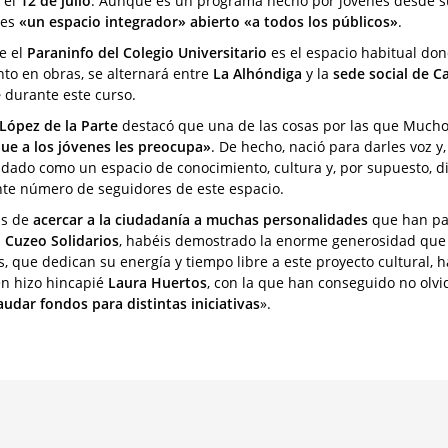
 el
12 de julio
. Aunque es un programa hecho por jóvenes desde su 
 es
«un espacio integrador» abierto «a todos los públicos»
.
e el
Paraninfo del Colegio Universitario
es el espacio habitual don
o en obras, se alternará entre
La Alhóndiga
y la
sede social de Ca
e
durante este curso.
 López de la Parte
destacó que una de las cosas por las que Mucho
que a los jóvenes les preocupa»
. De hecho, nació para darles voz 
idado como un espacio de conocimiento, cultura y, por supuesto, d
nte número de seguidores de este espacio.
s de
acercar a la ciudadanía a muchas personalidades
que han par
Cuzeo Solidarios
, habéis demostrado la enorme generosidad que e
s, que dedican su energía y tiempo libre a este proyecto cultural
n hizo hincapié
Laura Huertos
, con la que han conseguido no olvi
audar fondos para distintas iniciativas
».