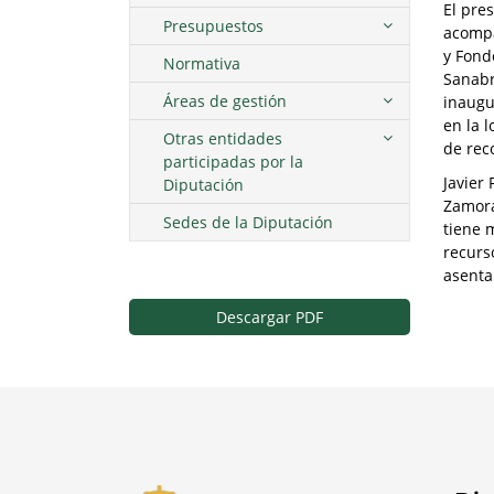
El pre
Presupuestos
acompa
y Fond
Normativa
Sanabr
Áreas de gestión
inaugu
en la 
Otras entidades
de rec
participadas por la
Javier
Diputación
Zamora
Sedes de la Diputación
tiene 
recurso
asenta
Descargar PDF