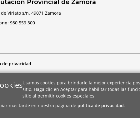
utación Provincial de Zamora
 de Viriato s/n. 49071 Zamora
fono
:
980 559 300
a de privacidad
cookies
Usamos cookies para brindarle la mejor experiencia pos
sitio. Haga clic en Aceptar para habilitar todas las func
sitio al permitir cookies especiales.
biar más tarde en nuestra página de
política de privacidad
.