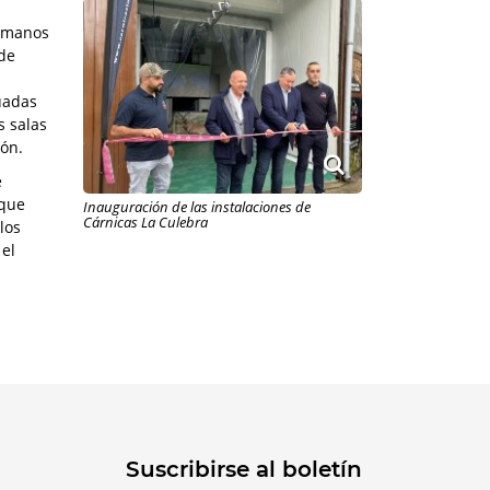
Humanos
 de
uadas
s salas
eón.
e
 que
Inauguración de las instalaciones de
Cárnicas La Culebra
los
 el
Suscribirse al boletín