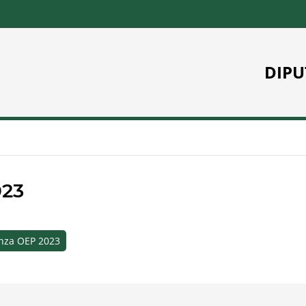
DIPU
23
anza OEP 2023