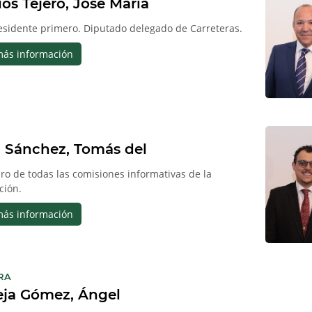
ios Tejero, José María
esidente primero. Diputado delegado de Carreteras.
más información
 Sánchez, Tomás del
o de todas las comisiones informativas de la
ción.
más información
:
RA
eja Gómez, Ángel