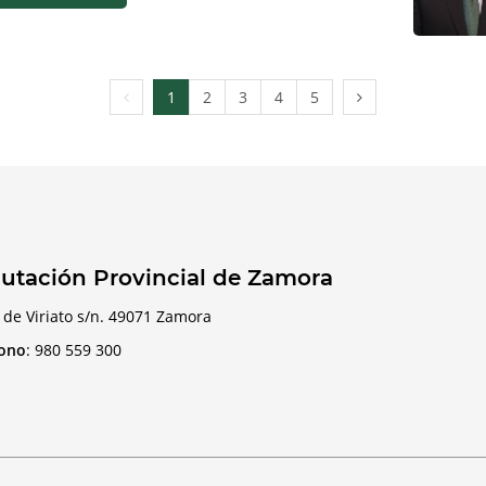
Página
Página
1
2
3
4
5
anterior
siguiente
utación Provincial de Zamora
 de Viriato s/n. 49071 Zamora
fono
:
980 559 300