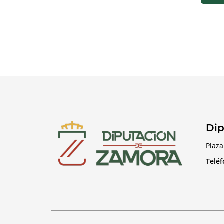
Dip
Plaza
Telé