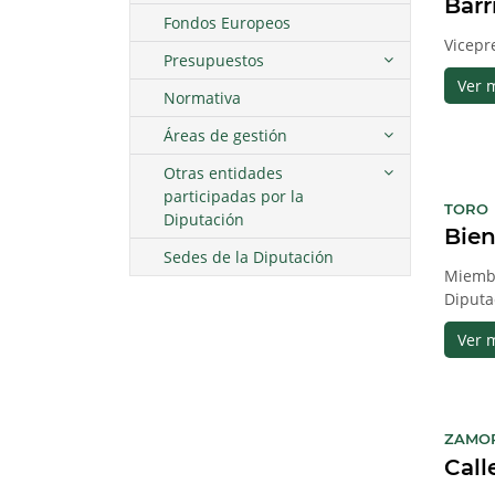
Barr
Fondos Europeos
Vicepr
Presupuestos
Ver 
Normativa
Áreas de gestión
Otras entidades
participadas por la
:
TORO
Diputación
Bien
Sedes de la Diputación
Miembr
Diputa
Ver 
ZAMO
Call