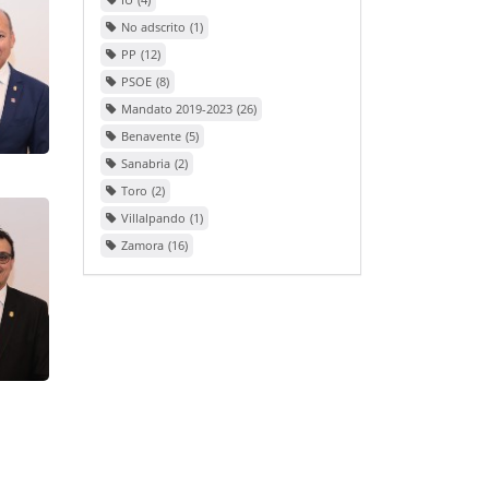
No adscrito
1
PP
12
PSOE
8
Mandato 2019-2023
26
Benavente
5
Sanabria
2
Toro
2
Villalpando
1
Zamora
16