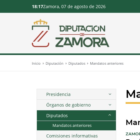
18:17
Zamora, 07 de agosto de 2026
Inicio
Diputación
Diputados
Mandatos anteriores
Ma
Presidencia
Órganos de gobierno
Diputados
Man
Mandatos anteriores
ZAMO
Comisiones informativas