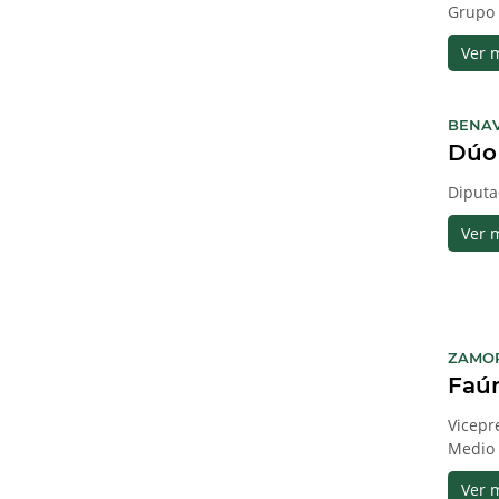
Grupo 
Ver 
BENA
Dúo 
Diputa
Ver 
ZAMO
Faú
Vicepr
Medio 
Ver 